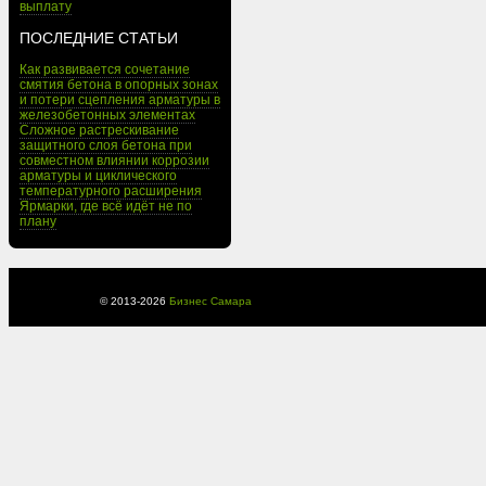
выплату
ПОСЛЕДНИЕ СТАТЬИ
Как развивается сочетание
смятия бетона в опорных зонах
и потери сцепления арматуры в
железобетонных элементах
Сложное растрескивание
защитного слоя бетона при
совместном влиянии коррозии
арматуры и циклического
температурного расширения
Ярмарки, где всё идёт не по
плану
© 2013-
2026
Бизнес Самара