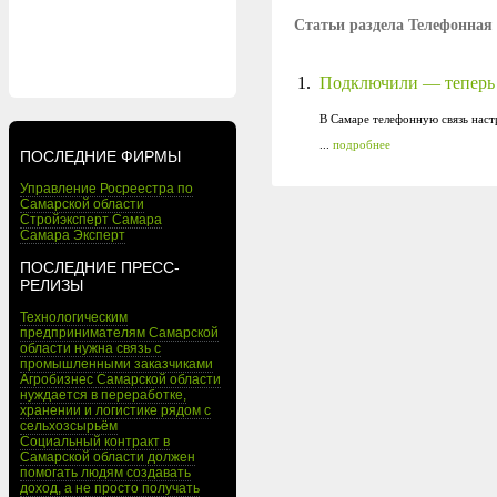
Статьи раздела Телефонная 
1.
Подключили — теперь 
В Самаре телефонную связь наст
...
подробнее
ПОСЛЕДНИЕ ФИРМЫ
Управление Росреестра по
Самарской области
Стройэксперт Самара
Самара Эксперт
ПОСЛЕДНИЕ ПРЕСС-
РЕЛИЗЫ
Технологическим
предпринимателям Самарской
области нужна связь с
промышленными заказчиками
Агробизнес Самарской области
нуждается в переработке,
хранении и логистике рядом с
сельхозсырьём
Социальный контракт в
Самарской области должен
помогать людям создавать
доход, а не просто получать