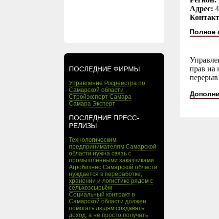
Адрес:
4
Контак
Полное 
Управле
прав на 
ПОСЛЕДНИЕ ФИРМЫ
перерыв 
Управление Росреестра по
Самарской области
Дополни
Стройэксперт Самара
Самара Эксперт
ПОСЛЕДНИЕ ПРЕСС-
РЕЛИЗЫ
Технологическим
предпринимателям Самарской
области нужна связь с
промышленными заказчиками
Агробизнес Самарской области
нуждается в переработке,
хранении и логистике рядом с
сельхозсырьём
Социальный контракт в
Самарской области должен
помогать людям создавать
доход, а не просто получать