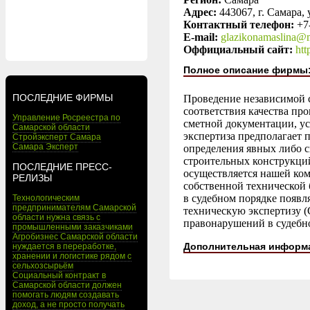
Адрес:
443067, г. Самара, 
Контактный телефон:
+7
E-mail:
glazikonamaslina@m
Оффициальный сайт:
htt
Полное описание фирмы
ПОСЛЕДНИЕ ФИРМЫ
Проведение независимой с
соответствия качества пр
Управление Росреестра по
сметной документации, у
Самарской области
экспертиза предполагает 
Стройэксперт Самара
Самара Эксперт
определения явных либо с
строительных конструкций
ПОСЛЕДНИЕ ПРЕСС-
осуществляется нашей ком
РЕЛИЗЫ
собственной технической
в судебном порядке появл
Технологическим
предпринимателям Самарской
техническую экспертизу (
области нужна связь с
правонарушений в судебн
промышленными заказчиками
Агробизнес Самарской области
Дополнительная информ
нуждается в переработке,
хранении и логистике рядом с
сельхозсырьём
Социальный контракт в
Самарской области должен
помогать людям создавать
доход, а не просто получать