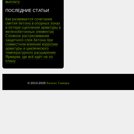
выплату
ПОСЛЕДНИЕ СТАТЬИ
Как развивается сочетание
смятия бетона в опорных зонах
и потери сцепления арматуры в
железобетонных элементах
Сложное растрескивание
защитного слоя бетона при
совместном влиянии коррозии
арматуры и циклического
температурного расширения
Ярмарки, где всё идёт не по
плану
© 2013-
2026
Бизнес Самара