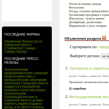
Ателье по пошиву одежды
Фотосалоны
Посуда, столовые принадлежнос
Организация праздников и торж
Макулатура - пункты приема
Дезинфекция, дезинсекция
Юридические услуги, нотариус
ПОСЛЕДНИЕ ФИРМЫ
Объявления раздела
Управление Росреестра по
Самарской области
Сортировать по:
город
Стройэксперт Самара
Самара Эксперт
Выберите регион:
ПОСЛЕДНИЕ ПРЕСС-
РЕЛИЗЫ
1.
Экспертиза в строитель
Технологическим
предпринимателям Самарской
регион: Самара , разместил: Плах
области нужна связь с
промышленными заказчиками
Проведение экспертизы качества
Агробизнес Самарской области
нуждается в переработке,
хранении и логистике рядом с
сельхозсырьём
2.
Негосударственная экс
Социальный контракт в
Самарской области должен
помогать людям создавать
регион: Самара , разместил: Хусн
доход, а не просто получать