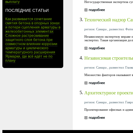
выплату
Негосударственная экспертиза с
ПОСЛЕДНИЕ СТАТЬИ
3.
Как развивается сочетание
Технический надзор Са
смятия бетона в опорных зонах
и потери сцепления арматуры в
регион: Самара , разместил: Фити
железобетонных элементах
Сложное растрескивание
Независимую экспертизу вправе о
защитного слоя бетона при
экспертиз. Такая организация до
совместном влиянии коррозии
арматуры и циклического
температурного расширения
Ярмарки, где всё идёт не по
4.
Независимая строитель
плану
регион: Самара , разместил: Глазк
Множество факторов оказывают в
5.
Архитектурное проекти
регион: Самара , разместил: Гавр
Проектирование офисных и админ