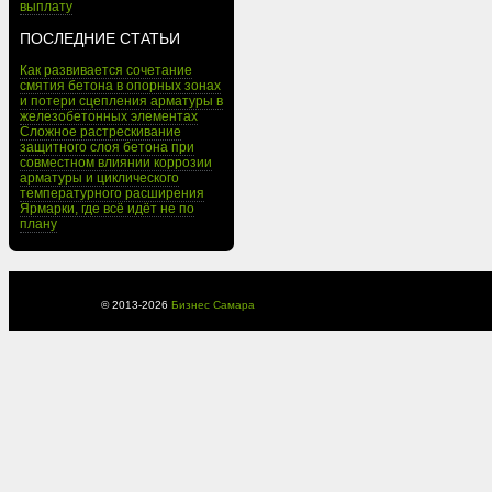
выплату
ПОСЛЕДНИЕ СТАТЬИ
Как развивается сочетание
смятия бетона в опорных зонах
и потери сцепления арматуры в
железобетонных элементах
Сложное растрескивание
защитного слоя бетона при
совместном влиянии коррозии
арматуры и циклического
температурного расширения
Ярмарки, где всё идёт не по
плану
© 2013-
2026
Бизнес Самара