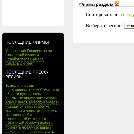
Фирмы раздела
Сортировать по:
город
Выберите регион:
ПОСЛЕДНИЕ ФИРМЫ
Управление Росреестра по
Самарской области
Стройэксперт Самара
Самара Эксперт
ПОСЛЕДНИЕ ПРЕСС-
РЕЛИЗЫ
Технологическим
предпринимателям Самарской
области нужна связь с
промышленными заказчиками
Агробизнес Самарской области
нуждается в переработке,
хранении и логистике рядом с
сельхозсырьём
Социальный контракт в
Самарской области должен
помогать людям создавать
доход, а не просто получать