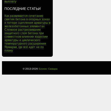
выплату
ПОСЛЕДНИЕ СТАТЬИ
Как развивается сочетание
смятия бетона в опорных зонах
и потери сцепления арматуры в
железобетонных элементах
Сложное растрескивание
защитного слоя бетона при
совместном влиянии коррозии
арматуры и циклического
температурного расширения
Ярмарки, где всё идёт не по
плану
© 2013-
2026
Бизнес Самара