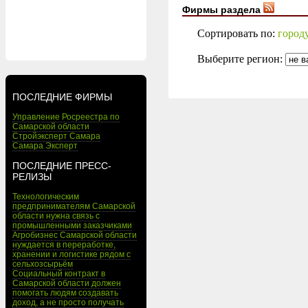
Фирмы раздела
Сортировать по:
город
Выберите регион:
ПОСЛЕДНИЕ ФИРМЫ
Управление Росреестра по
Самарской области
Стройэксперт Самара
Самара Эксперт
ПОСЛЕДНИЕ ПРЕСС-
РЕЛИЗЫ
Технологическим
предпринимателям Самарской
области нужна связь с
промышленными заказчиками
Агробизнес Самарской области
нуждается в переработке,
хранении и логистике рядом с
сельхозсырьём
Социальный контракт в
Самарской области должен
помогать людям создавать
доход, а не просто получать