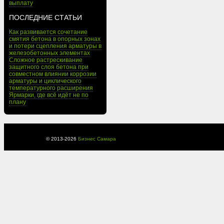
выплату
ПОСЛЕДНИЕ СТАТЬИ
Как развивается сочетание
смятия бетона в опорных зонах
и потери сцепления арматуры в
железобетонных элементах
Сложное растрескивание
защитного слоя бетона при
совместном влиянии коррозии
арматуры и циклического
температурного расширения
Ярмарки, где всё идёт не по
плану
© 2013-
2026
Бизнес Самара