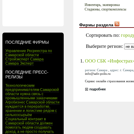
Инвентарь, экипировка
Стадионы, спорткомплексы
Фирмы раздела
Сортировать по:
город
ПОСЛЕДНИЕ ФИРМЫ
Выберите регион:
Управление Росреестра по
Самарской области
Стройэксперт Самара
1.
ООО СБК «Инфострах
Самара Эксперт
регион: Самара , адрес: г. Самара
ПОСЛЕДНИЕ ПРЕСС-
info@safe-polis.ru
РЕЛИЗЫ
Сервис онлайн страхования жизни
Технологическим
предпринимателям Самарской
области нужна связь с
промышленными заказчиками
Агробизнес Самарской области
нуждается в переработке,
хранении и логистике рядом с
сельхозсырьём
Социальный контракт в
Самарской области должен
помогать людям создавать
доход, а не просто получать