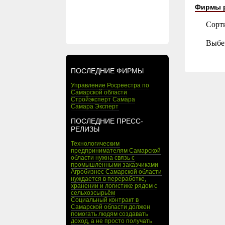
Фирмы 
Сорт
Выбе
ПОСЛЕДНИЕ ФИРМЫ
Управление Росреестра по
Самарской области
Стройэксперт Самара
Самара Эксперт
ПОСЛЕДНИЕ ПРЕСС-
РЕЛИЗЫ
Технологическим
предпринимателям Самарской
области нужна связь с
промышленными заказчиками
Агробизнес Самарской области
нуждается в переработке,
хранении и логистике рядом с
сельхозсырьём
Социальный контракт в
Самарской области должен
помогать людям создавать
доход, а не просто получать