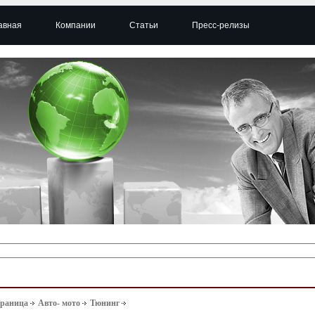
авная
Компании
Статьи
Пресс-релизы
траница
Авто- мото
Тюнинг