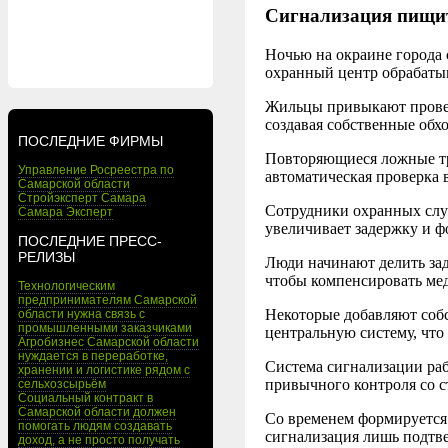
Сигнализация пищит
Ночью на окраине города 
охранный центр обрабаты
Жильцы привыкают проверя
создавая собственные обх
ПОСЛЕДНИЕ ФИРМЫ
Повторяющиеся ложные тр
Управление Росреестра по
автоматическая проверка в
Самарской области
Стройэксперт Самара
Сотрудники охранных слу
Самара Эксперт
увеличивает задержку и 
ПОСЛЕДНИЕ ПРЕСС-
РЕЛИЗЫ
Люди начинают делить зада
чтобы компенсировать ме
Технологическим
предпринимателям Самарской
Некоторые добавляют собс
области нужна связь с
промышленными заказчиками
центральную систему, что
Агробизнес Самарской области
нуждается в переработке,
Система сигнализации раб
хранении и логистике рядом с
привычного контроля со 
сельхозсырьём
Социальный контракт в
Самарской области должен
Со временем формируется 
помогать людям создавать
сигнализация лишь подтве
доход, а не просто получать