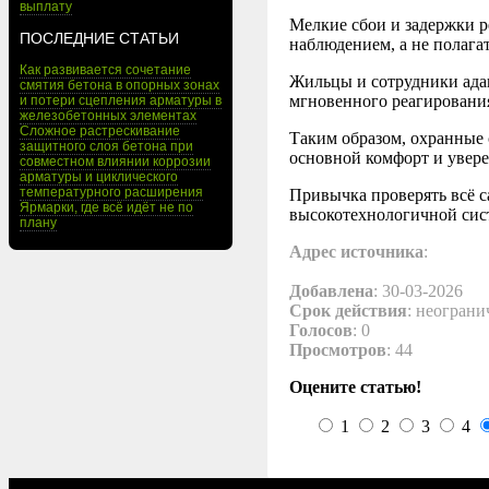
выплату
Мелкие сбои и задержки 
ПОСЛЕДНИЕ СТАТЬИ
наблюдением, а не полагат
Как развивается сочетание
Жильцы и сотрудники ада
смятия бетона в опорных зонах
мгновенного реагировани
и потери сцепления арматуры в
железобетонных элементах
Сложное растрескивание
Таким образом, охранные 
защитного слоя бетона при
основной комфорт и увер
совместном влиянии коррозии
арматуры и циклического
температурного расширения
Привычка проверять всё с
Ярмарки, где всё идёт не по
высокотехнологичной сис
плану
Адрес источника
:
Добавлена
: 30-03-2026
Срок действия
: неограни
Голосов
: 0
Просмотров
: 44
Оцените статью!
1
2
3
4