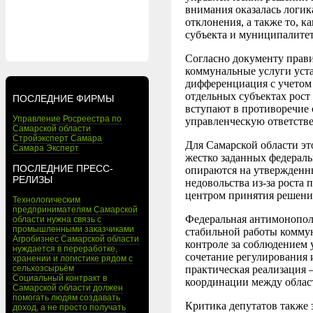
внимания оказалась логи
отклонения, а также то, 
субъекта и муниципалитет
Согласно документу правит
коммунальные услуги уста
дифференциация с учетом 
отдельных субъектах рост
ПОСЛЕДНИЕ ФИРМЫ
вступают в противоречие
Управление Росреестра по
управленческую ответстве
Самарской области
Стройэксперт Самара
Для Самарской области эт
Самара Эксперт
жестко заданных федераль
ПОСЛЕДНИЕ ПРЕСС-
опираются на утвержденн
РЕЛИЗЫ
недовольства из-за роста
центром принятия решений
Технологическим
предпринимателям Самарской
Федеральная антимонопол
области нужна связь с
промышленными заказчиками
стабильной работы коммун
Агробизнес Самарской области
контроле за соблюдением 
нуждается в переработке,
сочетание регулирования 
хранении и логистике рядом с
сельхозсырьём
практическая реализация 
Социальный контракт в
координации между обла
Самарской области должен
помогать людям создавать
Критика депутатов также 
доход, а не просто получать