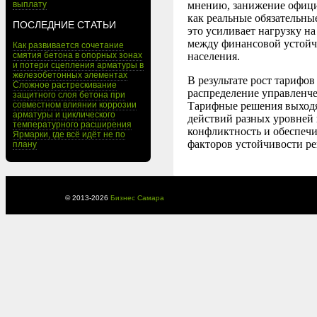
выплату
мнению, занижение офици
как реальные обязательны
ПОСЛЕДНИЕ СТАТЬИ
это усиливает нагрузку н
между финансовой устой
Как развивается сочетание
смятия бетона в опорных зонах
населения.
и потери сцепления арматуры в
железобетонных элементах
В результате рост тарифо
Сложное растрескивание
распределение управленч
защитного слоя бетона при
совместном влиянии коррозии
Тарифные решения выходят
арматуры и циклического
действий разных уровней 
температурного расширения
конфликтность и обеспечи
Ярмарки, где всё идёт не по
факторов устойчивости р
плану
© 2013-
2026
Бизнес Самара