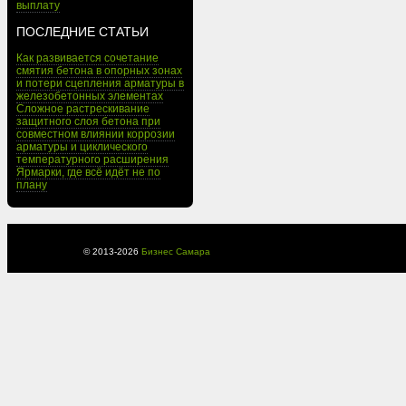
выплату
ПОСЛЕДНИЕ СТАТЬИ
Как развивается сочетание
смятия бетона в опорных зонах
и потери сцепления арматуры в
железобетонных элементах
Сложное растрескивание
защитного слоя бетона при
совместном влиянии коррозии
арматуры и циклического
температурного расширения
Ярмарки, где всё идёт не по
плану
© 2013-
2026
Бизнес Самара