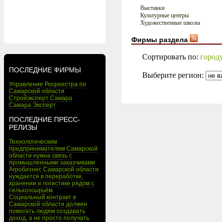
Выставки
Культурные центры
Художественные школы
Фирмы раздела
Сортировать по:
город
ПОСЛЕДНИЕ ФИРМЫ
Выберите регион:
Управление Росреестра по
Самарской области
Стройэксперт Самара
Самара Эксперт
ПОСЛЕДНИЕ ПРЕСС-
РЕЛИЗЫ
Технологическим
предпринимателям Самарской
области нужна связь с
промышленными заказчиками
Агробизнес Самарской области
нуждается в переработке,
хранении и логистике рядом с
сельхозсырьём
Социальный контракт в
Самарской области должен
помогать людям создавать
доход, а не просто получать