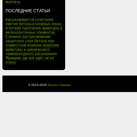
выплату
ПОСЛЕДНИЕ СТАТЬИ
Как развивается сочетание
смятия бетона в опорных зонах
и потери сцепления арматуры в
железобетонных элементах
Сложное растрескивание
защитного слоя бетона при
совместном влиянии коррозии
арматуры и циклического
температурного расширения
Ярмарки, где всё идёт не по
плану
© 2013-
2026
Бизнес Самара