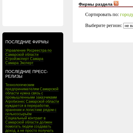
Фирмы раздела
Сортировать по:
город
Выберите регион:
ПОСЛЕДНИЕ ФИРМЫ
Управление Росреестра по
Самарской области
Стройэксперт Самара
Самара Эксперт
ПОСЛЕДНИЕ ПРЕСС-
РЕЛИЗЫ
Технологическим
предпринимателям Самарской
области нужна связь с
промышленными заказчиками
Агробизнес Самарской области
нуждается в переработке,
хранении и логистике рядом с
сельхозсырьём
Социальный контракт в
Самарской области должен
помогать людям создавать
доход, а не просто получать