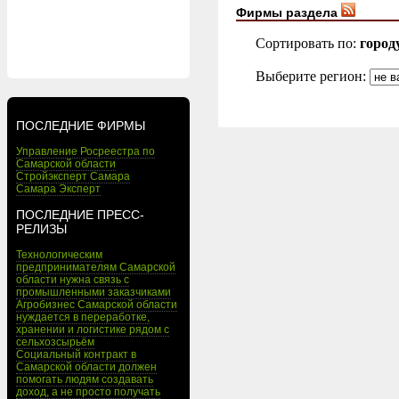
Фирмы раздела
Сортировать по:
город
Выберите регион:
ПОСЛЕДНИЕ ФИРМЫ
Управление Росреестра по
Самарской области
Стройэксперт Самара
Самара Эксперт
ПОСЛЕДНИЕ ПРЕСС-
РЕЛИЗЫ
Технологическим
предпринимателям Самарской
области нужна связь с
промышленными заказчиками
Агробизнес Самарской области
нуждается в переработке,
хранении и логистике рядом с
сельхозсырьём
Социальный контракт в
Самарской области должен
помогать людям создавать
доход, а не просто получать