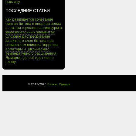
выплату
ПОСЛЕДНИЕ СТАТЬИ
Как развивается сочетание
смятия бетона в опорных зонах
и потери сцепления арматуры в
железобетонных элементах
Сложное растрескивание
защитного слоя бетона при
совместном влиянии коррозии
арматуры и циклического
температурного расширения
Ярмарки, где всё идёт не по
плану
© 2013-
2026
Бизнес Самара