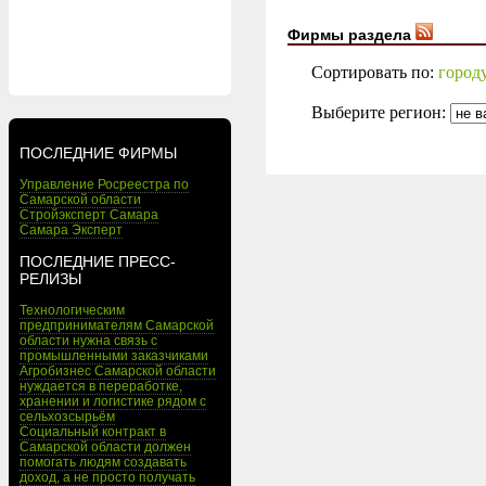
Фирмы раздела
Сортировать по:
город
Выберите регион:
ПОСЛЕДНИЕ ФИРМЫ
Управление Росреестра по
Самарской области
Стройэксперт Самара
Самара Эксперт
ПОСЛЕДНИЕ ПРЕСС-
РЕЛИЗЫ
Технологическим
предпринимателям Самарской
области нужна связь с
промышленными заказчиками
Агробизнес Самарской области
нуждается в переработке,
хранении и логистике рядом с
сельхозсырьём
Социальный контракт в
Самарской области должен
помогать людям создавать
доход, а не просто получать