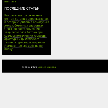
выплату
ПОСЛЕДНИЕ СТАТЬИ
Как развивается сочетание
смятия бетона в опорных зонах
и потери сцепления арматуры в
железобетонных элементах
Сложное растрескивание
защитного слоя бетона при
совместном влиянии коррозии
арматуры и циклического
температурного расширения
Ярмарки, где всё идёт не по
плану
© 2013-
2026
Бизнес Самара